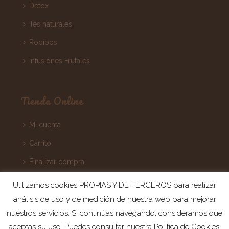
Detox
Tés naturales
Rooibos
Infusiones Frutales
Tienda Online
Mi cuenta
Carrito
Finalizar compra
Términos y Condiciones
Utilizamos cookies PROPIAS Y DE TERCEROS para realizar
análisis de uso y de medición de nuestra web para mejorar
nuestros servicios. Si continúas navegando, consideramos que
aceptas su uso. Puedes consultar nuestra Política de Cookies,