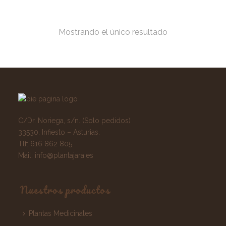
Mostrando el único resultado
C/Dr. Noriega, s/n. (Solo pedidos)
33530. Infiesto – Asturias.
Tlf:
616 862 805
Mail:
info@plantajara.es
Nuestros productos
Plantas Medicinales