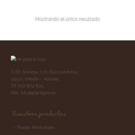
Mostrando el único resultado
C/Dr. Noriega, s/n. (Solo pedidos)
33530. Infiesto – Asturias.
Tlf:
616 862 805
Mail:
info@plantajara.es
Nuestros productos
Plantas Medicinales