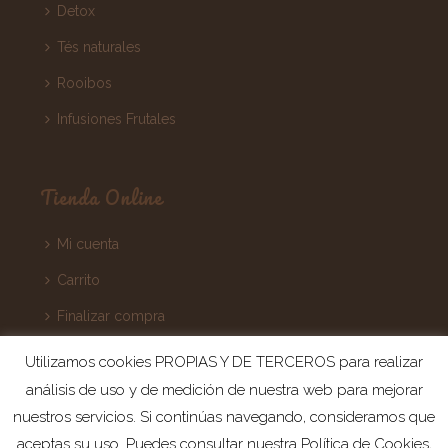
Detox
Tés naturales
Rooibos
Infusiones Frutales
Tienda Online
Mi cuenta
Carrito
Finalizar compra
Términos y Condiciones
Utilizamos cookies PROPIAS Y DE TERCEROS para realizar
análisis de uso y de medición de nuestra web para mejorar
nuestros servicios. Si continúas navegando, consideramos que
aceptas su uso. Puedes consultar nuestra Política de Cookies,