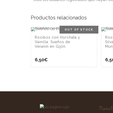
Productos relacionados
OUT OF STOCK
Rooibos con Horchata y
Roo
Vainilla: Sueños de
Silv
Veranín en Gijón
Mun
6,50
€
6,5
Nuest