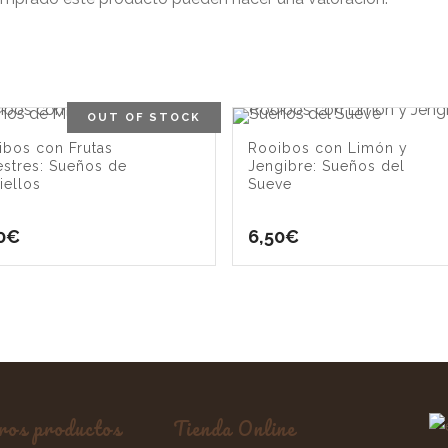
OUT OF STOCK
ibos con Frutas
Rooibos con Limón y
estres: Sueños de
Jengibre: Sueños del
iellos
Sueve
0
€
6,50
€
ros productos
Tienda Online