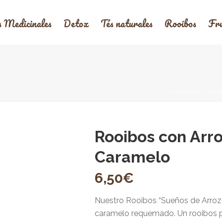
s Medicinales
Detox
Tés naturales
Rooibos
Fru
PORTADA
»
TIEN
Rooibos con Arr
Caramelo
6,50
€
Nuestro Rooibos “Sueños de Arroz
caramelo requemado. Un rooibos p