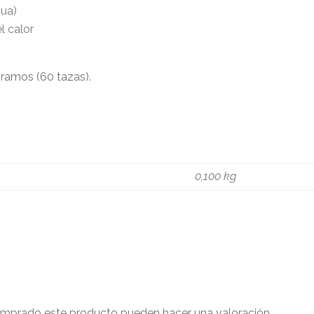
gua)
el calor
ramos (60 tazas).
0,100 kg
comprado este producto pueden hacer una valoración.