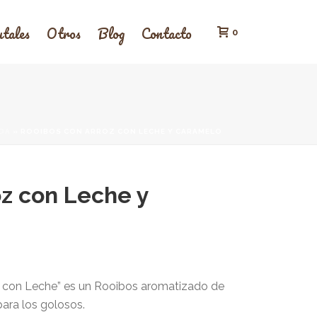
tales
Otros
Blog
Contacto
0
DA
»
ROOIBOS CON ARROZ CON LECHE Y CARAMELO
oz con Leche y
 con Leche” es un Rooibos aromatizado de
ara los golosos.