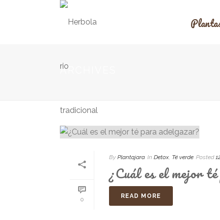
Planta
ARCHIVES
By
Plantajara
In
Detox
,
Té verde
Posted
1
¿Cuál es el mejor t
READ MORE
0