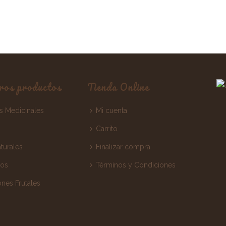
ros productos
Tienda Online
as Medicinales
Mi cuenta
Carrito
turales
Finalizar compra
os
Términos y Condiciones
ones Frutales