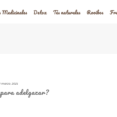
s Medicinales
Detox
Tés naturales
Rooibos
Fru
2 marzo, 2021
é para adelgazar?