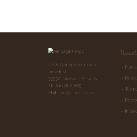
Nuest
C/Dr. Noriega, s/n. (Solo
Plant
pedidos)
Detox
33530. Infiesto – Asturias.
Tlf:
616 862 805
Tés na
Mail:
info@plantajara.es
Rooib
Infusi