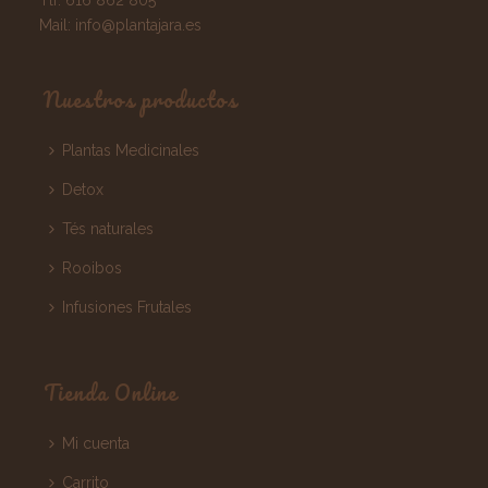
Tlf:
616 862 805
Mail:
info@plantajara.es
Nuestros productos
Plantas Medicinales
Detox
Tés naturales
Rooibos
Infusiones Frutales
Tienda Online
Mi cuenta
Carrito