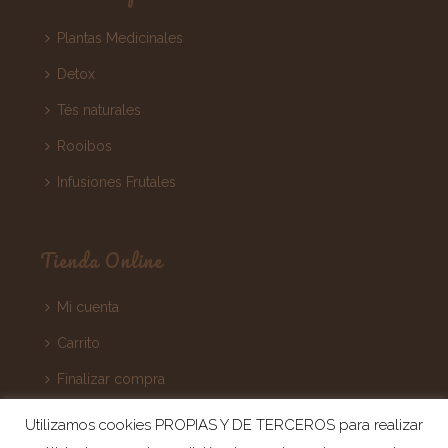
Plantas Medicinales
Detox
Tés naturales
Rooibos
Infusiones Frutales
Tienda Online
Mi cuenta
Carrito
Finalizar compra
Términos y Condiciones
Utilizamos cookies PROPIAS Y DE TERCEROS para realizar