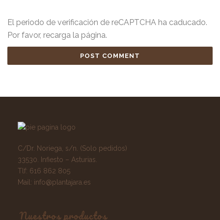
El periodo de verificación de reCAPTCHA ha caducado.
Por favor, recarga la página.
C/Dr. Noriega, s/n. (Solo pedidos)
33530. Infiesto – Asturias.
Tlf:
616 862 805
Mail:
info@plantajara.es
Nuestros productos