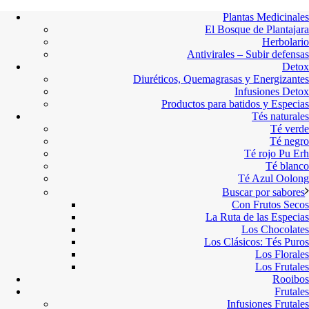
Plantas Medicinales
El Bosque de Plantajara
Herbolario
Antivirales – Subir defensas
Detox
Diuréticos, Quemagrasas y Energizantes
Infusiones Detox
Productos para batidos y Especias
Tés naturales
Té verde
Té negro
Té rojo Pu Erh
Té blanco
Té Azul Oolong
Buscar por sabores
Con Frutos Secos
La Ruta de las Especias
Los Chocolates
Los Clásicos: Tés Puros
Los Florales
Los Frutales
Rooibos
Frutales
Infusiones Frutales