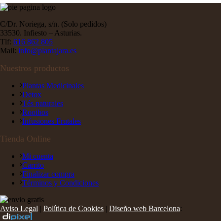
C/Dr. Noriega, s/n. (Solo pedidos)
33530. Infiesto – Asturias.
Tlf:
616 862 805
Mail:
info@plantajara.es
Nuestros productos
Plantas Medicinales
Detox
Tés naturales
Rooibos
Infusiones Frutales
Tienda Online
Mi cuenta
Carrito
Finalizar compra
Términos y Condiciones
Aviso Legal
|
Política de Cookies
|
Diseño web Barcelona
: