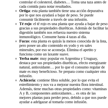
controlar el colesterol, diabetes… Toma una taza antes de
cada comida para notar resultados.
Ortiga
: esta planta también tiene una acción depurativa
por lo que nos ayudará a bajar de peso. Se puede
consumir fácilmente a través de una infusión.
Té rojo
: el té rojo es una planta que ayuda a bajar de peso
gracias a sus propiedades diuréticas. Además de facilitar la
digestión también nos refuerza nuestro sistema
inmunológico. Consume hasta 4 tazas al día.
Fucus
: esta planta es quizás la menos conocida de la lista,
pero posee un alto contenido en yodo y en sales
minerales, por eso se aconseja. Elimina el apetito y
funciona como un laxante suave.
Yerba mate
: muy popular en Argentina y Uruguay,
destaca por sus propiedades diuréticas, efecto energizante
natural, antioxidante… por lo que el consumo regular de
mate es muy beneficioso. Se prepara como cualquier otra
infusión.
Achicoria
: contiene fibra soluble, por lo que evita el
estreñimiento y nos va a mejorar nuestra flora intestinal.
Además, tiene muchas otras propiedades como: vitaminas
A y B, componentes antioxidantes… es otra de las
mejores plantas para perder peso, debido a que nos puede
ayudar a adelgazar al tomarla como infusión.