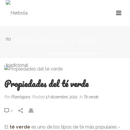
PROPIEDADES DEL TÉ VERDE
PORTADA
»
PROPIEDADES DEL TÉ VERDE
Propiedades del té verde
Por
Plantajara
Posted
17 diciembre, 2021
In
Té verde
0
El
té verde
es uno de los tipos de té más populares -