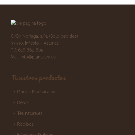
C/Dr. Noriega, s/n. (Solo pedidos)
33530. Infiesto – Asturias.
Tlf:
616 862 805
Mail:
info@plantajara.es
Nuestros productos
Plantas Medicinales
Detox
Tés naturales
Rooibos