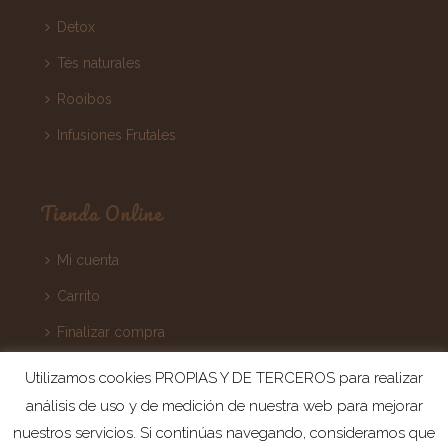
Detox
Tés naturales
Rooibos
Infusiones Frutales
Tienda Online
Mi cuenta
Carrito
Finalizar compra
Términos y Condiciones
Utilizamos cookies PROPIAS Y DE TERCEROS para realizar
análisis de uso y de medición de nuestra web para mejorar
nuestros servicios. Si continúas navegando, consideramos que