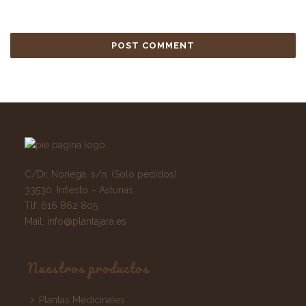
C/Dr. Noriega, s/n. (Solo pedidos)
33530. Infiesto – Asturias.
Tlf:
616 862 805
Mail:
info@plantajara.es
Nuestros productos
Plantas Medicinales